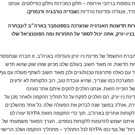
 נוספות ברחבי אירופה – חלקן כמכירות וחלקן כפיילוטים. אנחנו
ד, אנגליה ומדינות נורדיות (
שבדיה
נורבגיה ודנמרק
).
ות חדשנות האנרגיה שנערכה בספטמבר בארה״ב ?ונבחרה
ניו-יורק, אתה יכול לספר על התחרות ומה הפוטנציאל שלו
יילוט בניו יורק מתבצע עם חברת NYPA חברת החשמל של מדינת ניו יורק והגדולה בארה”ב. זו חברה שנתפסת
ת חדשות. זה מאוד חשוב בעולם שלנו מכיוון שזהו שוק שהוא חדש
ד עם כאלה פתרונות טכנולוגיים ולכן מאוד חשוב לשתף פעולה עם גוף
ק את המערכת כמו שצריך, שהיא עובדת טוב, רוב הלקוחות לא יודעים
 הזכייה הזאת. אנחנו הולכים להקים איתם אתר טעינה
ה במתחם של NYPA בצפון מדינת ניו יורק. הם הולכים לפקח על כל תהליך ההקמה ולאחר מכן על
ירה, ואח”כ במשך שנה לבדוק את הפעולה שלה. כל אחד מהשלבים
האלה הינו חשוב ע”מ שהם יהיו רפרנס עבור לקוחות אחרים בארה”ב. תוך כדי התקופה הזאת NYPA יעזרו לנו
איתם ישמש להדגמות ללקוחות נוספים.. הערך המאוד משמעותי של
הפרויקט הזה הוא קבלת סוג של “חותמת כשרות” של גוף כמו NYPA לכל התהליך – מתהליך ההקמה ושלב הרישוי