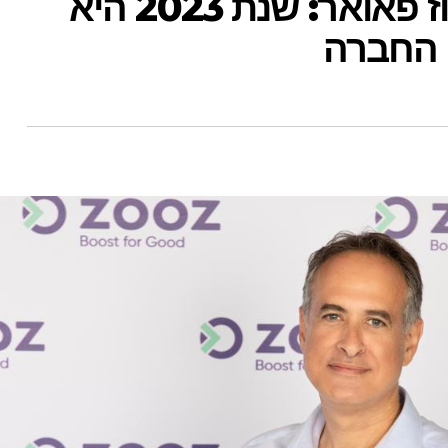
בועז ויזר מנכ״ל זוז פאואר: שנת 2023 היא
 החברה