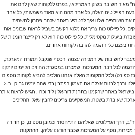
ת” מאוד חשובה בשוק האמריקאי, בפרט ללקוחות שאין להם את
רבעת הפיילוטים האלה, כל אחד מהם הוא מאוד משמעותי, כל אחד
ם את השותפים שלנו איך להטמיע באתר שלהם פתרון לתשתית
Power כפי שאנו מספקים. כל פיילוט כזה צריך את מלוא הקשב בשביל לראות שבונים אותו
דת ביעילות מקסימלית. כל פיילוט כזה הוא לא רק לייצר הזמנות של
ות בעצם כלי הדגמה להרבה לקוחות אחרים.
, ומעבר לחשיבות של המכירה עצמה והכסף שנקבל תמורת המערכת,
הדגמה לכל דבר. המערכות שמכרנו במסגרת החוזים הקיימים יותקנו
כז ספורט) ולכל המקומות האלה אנחנו הולכים להביא לקוחות נוספים
ולהציג להם את הערך המוסף של המערכת שלנו ובכך לבנות אצלם את האמון בפתרון כדי שהם יזמינו גם כן. ב-3
שראל באתר שהקמנו בתחנת דור-אלון ליד זכרון, הגיעו לראות אותה
ערכת שעובדת בשטח. המשקיעים צריכים להבין שאלו תהליכים
2023 הוא חדירה לארה”ב, דרך הפיילוטים שאליהם התייחסתי וכמובן נוספים, וכן חדירה
ד מכירות, נוסף על המערכות שכבר הודענו עליהן. ההתקנות