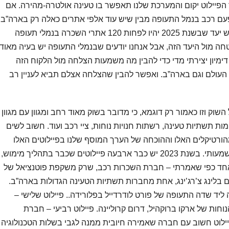
הפיילוט יקום והמערכת שלנו תאפשר בו טעינה אולטרה-מהירה. אם
עם רכב בנמל התעופה מבין שיש עוד אלפי אתרים כאלה רק בארה”ב.
לחברת השכרת רכב שאנחנו עובדים איתה יש יעד שבשנת 2025 יהיו לפחות 120 אתרי השכרה בנמלי תעופה
ה מול היעד הזה, אבל אנחנו יודעים שבנמלי התעופה יש בעיה מאוד
ימיון יצירתי מדי כדי להבין מה משמעות הצלחה מול הלקוח הזה
עולם וגם בארה”ב. ואפשר להבין שהצלחה אצלם תביא לעניין רב
השוק וזו כאמור רק דוגמא, כי מדובר בשוק מאוד רחב ומגוון עם מגוון
ת תשתיות טעינה, רשתות חנויות נוחות, ציי רכב ועוד. חשוב לשים
הורטיקלים האלו וההוכחה של הערך המוסף שלנו בפיילוטים האלו
צפויה, להערכתנו, לייצר פוטנציאל מכירות משמעותי. בשנת 2023 יש כבר ארבעה פיילוטים שכבר בתהליך מימוש,
ט אחד כפי שאמרתי – חברת השכרות רכב, שרק משקפת פוטנציאל של
 בלינג צ’רג’ינג, אחת מחברות תשתיות הטעינה הגדולות בארה”ב.
 ליד שדה התעופה של פורט לודרדייל בפלורידה.. פיילוט שלישי –
ות של ארקו ברוקהיל, דרום קרוליינה. פיילוט רביעי – חברת
פיילוט חשוב עם חברה שאמירה חיובית ממנה לגבי בשלות הטכנולוגיה