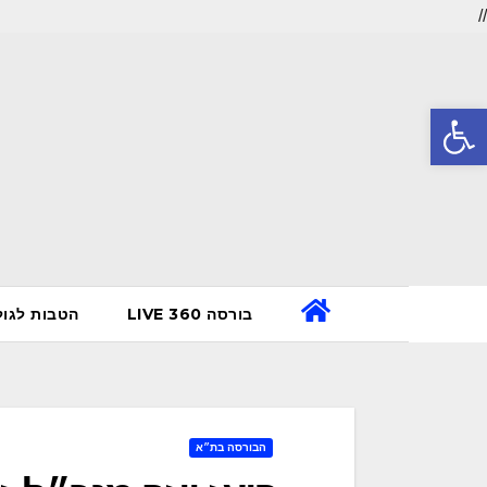
//
Ski
t
פתח סרגל נגישות
conten
בורסה 360 LIVE
הטבות לגו
הבורסה בת״א