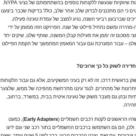
ועד עבודה רציפה של המערכת, וכלה בהדגמות שיווקיות שנעשה ללקוחות נוספים בהשתתפותם של נציגי NYPA.
טים כי הם מתכננים לבדוק שלב אחר שלב, כולל בדיקות שכבר ביצענו
כים שברבעון רביעי השנה, נגיע למצב של עמדת טעינה פעילה,
ירה ומשם נתחיל פיילוט של שנה. הפרויקט הזה ממומן על ידי
ך חצי מסכום זה יממן את פעילות קבלן המשנה, שותף שלנו, שיקים יחד
שלנו – עבור המערכת וגם עבור המאמץ המתמשך של הקמת הפיילוט
דירה לשוק כל כך ארוכים?
וק בראשית דרכו. זה לא רק בעיני המשקיעים, אלא גם עבור הלקוחות.
לפתרונות של מתחרים. לנגד עיננו מתרחשת מהפיכה של ממש, שלצערי
יות ובהן גם מעבר משוק של טעינה איטית בבית, במשרד, ברחוב,
הירה.
היו הראשונים לקנות רכבים חשמליים (
Early Adapters
), כמעט
 ולכן, הם גם השתמשו ברכבים החשמליים בתור רכב שני וגם ידעו
לטעון בבית ולכן לא היו צריכים תשתית טעינה ציבורית. עם זאת, יצרני הרכבים הבינו, כבר לפני 5 שנים ויותר, שאם