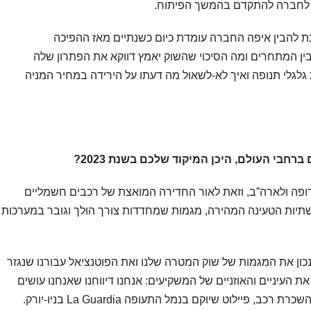
נת להבין איפה החברה עומדת כיום כשנתיים מאז ההפיכה
לבין המתחרים ומה הסיכוי שהשוק יאמץ דווקא את הפתרון שלה
לגלי תנופה ואיך לא-לשאול מה דעתו על הירידה במחיר המניה
חבי העולם, היכן המיקוד שלכם בשנת 2023?
ופה ולארה”ב, וזאת לאור החדירה המואצת של רכבים חשמליים
תיות הטעינה המהירה, מגמות שמחדדות צורך הולך וגובר במערכות
נכון את המגמות של שוק המטרה שלנו ואת הפוטנציאל עבורנו שנגזר
העיניים והאוזניים של המשקיעים: אנחנו דיווחנו שאנחנו עושים
פיילוט עם אחת מהחברות הגדולות בעולם להשכרת רכב, פיילוט שיוקם בנמל התעופה La Guardia בניו-יורק.