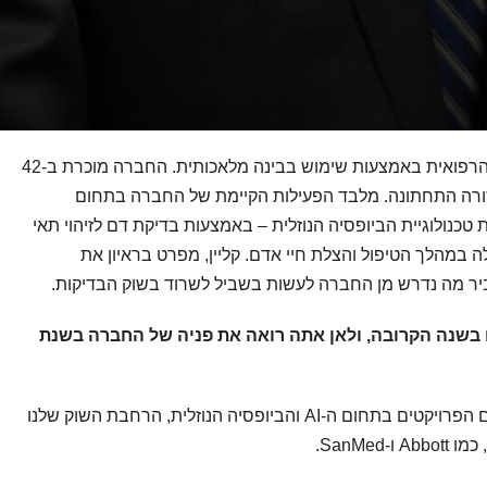
פועלת בתחום הדיאגנוסטיקה הרפואית באמצעות שימוש בבינה מלאכותית. החברה מוכרת ב-42
בשורה התחתונה. מלבד הפעילות הקיימת של החברה בתחום
 טכנולוגיית הביופסיה הנוזלית – באמצעות בדיקת דם לזיהוי תאי
לה במהלך הטיפול והצלת חיי אדם. קליין, מפרט בראיון את
ר מה נדרש מן החברה לעשות בשביל לשרוד בשוק הבדיקות.
יו בשנה הקרובה, ולאן אתה רואה את פניה של החברה בשנת
“בשנה הקרובה, העדיפויות שלנו כוללות קידום הפרויקטים בתחום ה-AI והביופסיה הנוזלית, הרחבת השוק שלנו
SanMe.