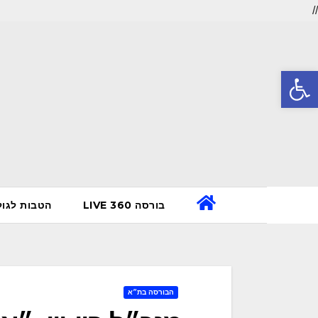
//
Ski
t
פתח סרגל נגישות
conten
בורסה 360 LIVE
הטבות לגו
הבורסה בת״א