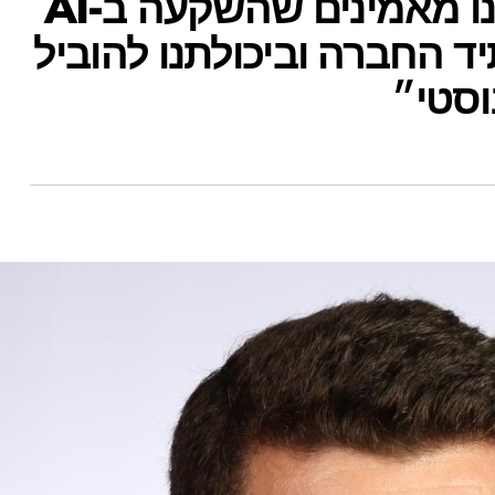
מנכ״ל ביו-ויו: ״אנו מאמינים שהשקעה ב-AI
 החברה וביכולתנו להוביל
וסטי״