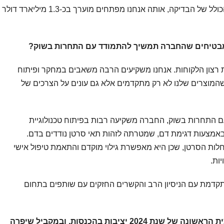
בסאן דיאגו באפריל השנה.פוטנציאל השוק הכולל של הבדיקה, אותה אנחנו מפתחים מוערך בכ-1.3 מיליארד דולר
יך מבטיחים שהחברה תמשיך להתמודד עם התחרות בשוק?
 רצון הלקוחות. אנחנו משקיעים הרבה משאבים במחקר ופיתוח
שהמוצרים שלנו לא רק מתקדמים אלא גם עונים על הצרכים של
ם התחרות בשוק, החברה משקיעה רבות בפיתוח טכנולוגיית
באמצעות דגימת דם, שמטרתה לזהות תאי סרטן נודדים בדם.
במחלות הסרטן, שכן היא מאפשרת גילוי מוקדם והתאמת טיפול אישי
ות.
המתקדמת עם הניסיון הרב והקשרים החזקים עם שותפים בתחום
לאחרונה, הציגה החברה בדו”חות המחצית הראשונה של שנת 2024 יציבות בהכנסות, ובמקביל שיפרה