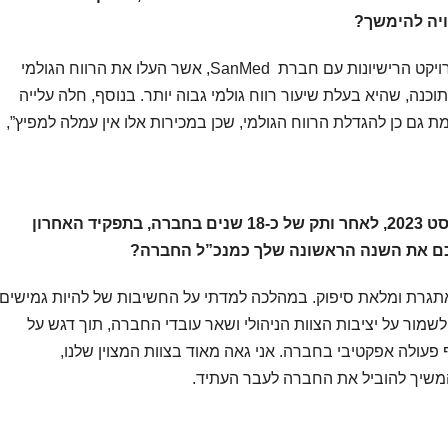
ויה להימשך?
“שיפור הרווחיות נובע בעיקר מההכנסות מפרויקט הרישיונות עם חברת SanMed, אשר העלו את הרווח הגולמי
נה, שהיא בעלת שיעור רווח גולמי גבוה יותר. בנוסף, חלה עלייה
גם כן להגדלת הרווח הגולמי, שכן במכירות אלו אין עמלה למפיץ”,
נכנסת לתפקיד המנכ”ל לפני כשנה באוגוסט 2023, לאחר ותק של כ-18 שנים בחברה, בתפקיד האחרון
סכם את השנה הראשונה שלך כמנכ”ל החברה?
תגרת ומלאת סיפוק. במהלכה למדתי על החשיבות של להיות גמישים
לשמור על יציבות הצוות הניהולי ושאר עובדי החברה, תוך דגש על
עולה אפקטיבי בחברה. אני גאה מאוד בצוות המצוין שלנו,
המשיך להוביל את החברה לעבר העתיד.