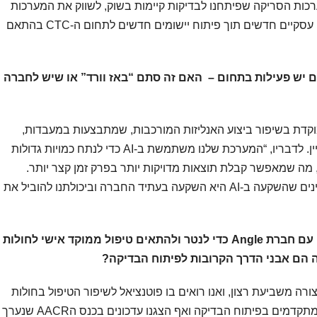
רכות הסריקה שפיתחנו לבדיקות קיימות בשוק, לשווק את המערכות
עם השותפים הקיימים שלנו, ולמצוא שותפים עסקיים חדשים תוך פיתוח יישומים חדשים לתחום ה-CTC בהתאם
 יש פעילות בתחום – האם זה סתם “באז וורד” או שיש לחברה
 ה-AI משמעותית וממוקדת בשיפור ביצוע האנליזות המורכבות, שמתבצעות במעבדות,
באמצעות אלגוריתמים מתקדמים”, אומר קליין. לדבריו, “המערכת שלנו משתמשת ב-AI כדי לנתח כמויות גדולות
ר, מה שמאפשר קבלת תוצאות מדויקות יותר בפרק זמן קצר יותר.
הפוטנציאל בתחום ה-AI הוא עצום ואנו מאמינים שהשקעה ב-AI היא השקעה בעתיד החברה וביכולתנו להוביל את
 עם חברת
Angle
כדי לנטר ולהתאים טיפול ממוקד אישי לחולות
 הם אבני הדרך הקרובות לפיתוח הבדיקה?
עם חברת Angle מתקדם בצורה משביעת רצון, ואנו רואים בו פוטנציאל לשיפור הטיפול בחולות
סרטן השד. מאז החתימה על ההסכם אנחנו מתקדמים בפיתוח הבדיקה ואף הצגנו עדכונים בכנס הAACR שנערך