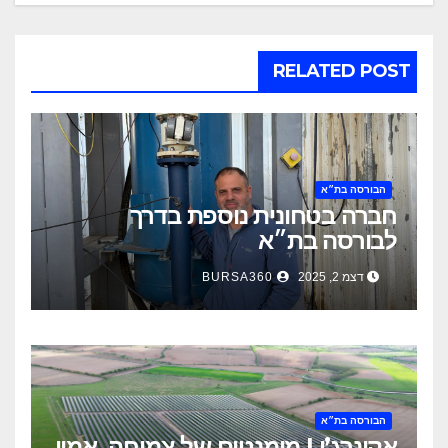
RELATED POST
הבורסה בת״א
חברה בטחונית נוספת בדרך
לבורסה בת״א
דצמ 2, 2025
BURSA360
הבורסה בת״א
אקונרג’י | מומנטום של צמיחה, אמון